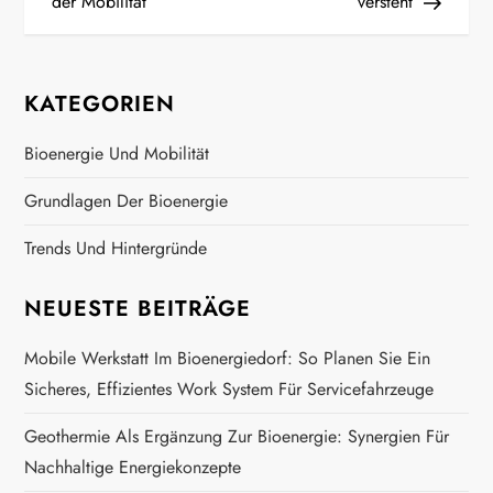
e
der Mobilität
versteht
i
t
KATEGORIEN
r
Bioenergie Und Mobilität
a
Grundlagen Der Bioenergie
g
Trends Und Hintergründe
s
NEUESTE BEITRÄGE
n
Mobile Werkstatt Im Bioenergiedorf: So Planen Sie Ein
Sicheres, Effizientes Work System Für Servicefahrzeuge
a
Geothermie Als Ergänzung Zur Bioenergie: Synergien Für
v
Nachhaltige Energiekonzepte