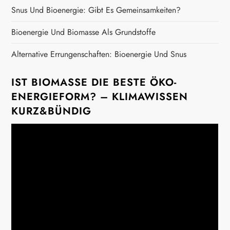
i
Snus Und Bioenergie: Gibt Es Gemeinsamkeiten?
g
Bioenergie Und Biomasse Als Grundstoffe
a
Alternative Errungenschaften: Bioenergie Und Snus
t
IST BIOMASSE DIE BESTE ÖKO-
ENERGIEFORM? – KLIMAWISSEN
i
KURZ&BÜNDIG
o
n